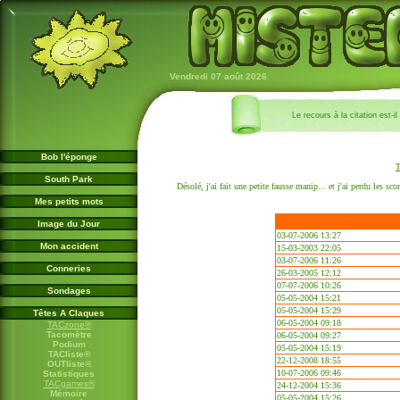
Vendredi 07 août 2026
Le recours à la citation est-
Bob l'éponge
South Park
Désolé, j'ai fait une petite fausse manip... et j'ai perdu les sc
Mes petits mots
Image du Jour
03-07-2006 13:27
Mon accident
15-03-2003 22:05
03-07-2006 11:26
Conneries
26-03-2005 12:12
07-07-2006 10:26
Sondages
05-05-2004 15:21
05-05-2004 15:29
Têtes A Claques
06-05-2004 09:18
TACzone®
Tacomètre
06-05-2004 09:27
Podium
05-05-2004 15:19
TACliste®
22-12-2008 18:55
OUTliste®
10-07-2006 09:46
Statistiques
TACgames®
24-12-2004 15:36
Mémoire
05-05-2004 15:26