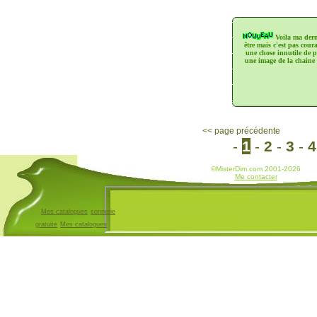
Voila ma derni
être mais c'est pas couran
une chose innutile de 
une image de la chaine 
<< page précédente
-
1
-
2
-
3
-
4
©MisterDim.com 2001-2026
www.jardin-des-arts.com
www.bob-l-eponge.info
Me contacter
Mes catalogues
sonnerie
gratuite
Mes catalogues