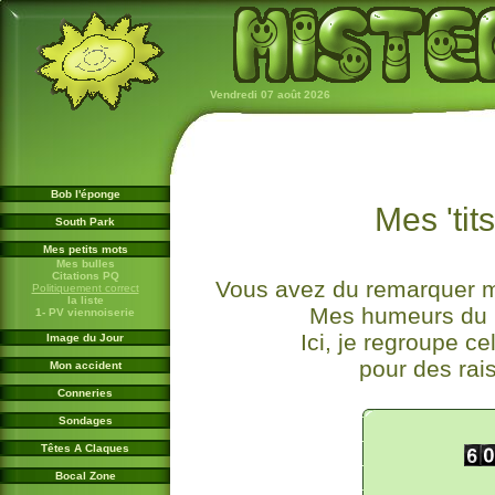
Vendredi 07 août 2026
Bob l'éponge
Mes 'tit
South Park
Mes petits mots
Mes bulles
Citations PQ
Vous avez du remarquer mes
Politiquement correct
la liste
Mes humeurs du m
1- PV viennoiserie
Ici, je regroupe ce
Image du Jour
pour des rais
Mon accident
Conneries
Sondages
Têtes A Claques
Bocal Zone