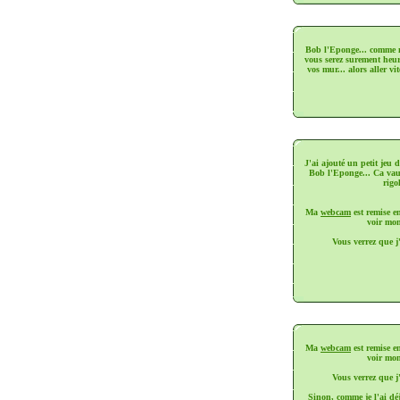
Bob l'Eponge... comme m
vous serez surement heur
vos mur... alors aller vi
J'ai ajouté un petit je
Bob l'Eponge... Ca vaut
rigo
Ma
webcam
est remise e
voir mo
Vous verrez que j
Ma
webcam
est remise e
voir mo
Vous verrez que j
Sinon, comme je l'ai déjà