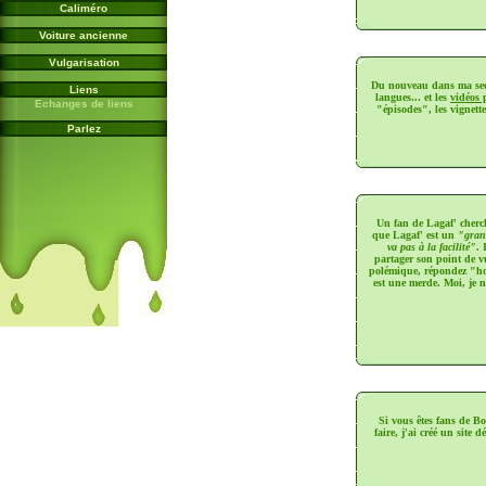
Caliméro
Voiture ancienne
Vulgarisation
Du nouveau dans ma sec
Liens
langues... et les
vidéos 
Echanges de liens
"épisodes", les vignett
Parlez
Un fan de Lagaf' cherch
que Lagaf' est un
"grand
va pas à la facilité"
. 
partager son point de v
polémique, répondez "ho
est une merde. Moi, je 
Si vous êtes fans de B
faire, j'ai créé un site 