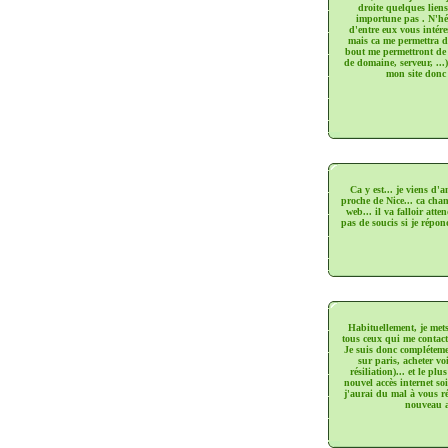
droite quelques lien
importune pas
. N'hés
d'entre eux vous intére
mais ca me permettra d
bout me permettront de c
de domaine, serveur, ...)
mon site donc 
Ca y est... je viens d'a
proche de Nice... ca cha
web... il va falloir att
pas de soucis si je répon
Habituellement, je met
tous ceux qui me contact
Je suis donc compléteme
sur paris, acheter vo
résiliation)... et le p
nouvel accès internet so
j'aurai du mal à vous ré
nouveau ac