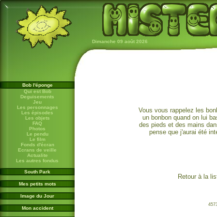
Dimanche 09 août 2026
Bob l'éponge
Qui est Bob
Deguisements
Jeu
Les personnages
Vous vous rappelez les bonb
Les épisodes
un bonbon quand on lui basc
Les objets
FAQ
des pieds et des mains dans
Photos
pense que j'aurai été in
Le pendu
Le film
Fonds d'écran
Ecrans de veille
Actualite
Les autres fondus
South Park
Retour à la l
Mes petits mots
Image du Jour
4573
Mon accident