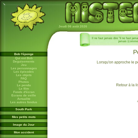
Jeudi 06 août 2026
Il ne faut jamais dire "il ne faut jam
jamais (comme
P
Bob l'éponge
Qui est Bob
Deguisements
Lorsqu'on approche le po
Jeu
Les personnages
Les épisodes
Les objets
FAQ
Photos
Retour à la l
Le pendu
Le film
Fonds d'écran
Ecrans de veille
Actualite
Les autres fondus
South Park
Mes petits mots
Image du Jour
Mon accident