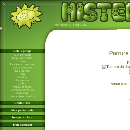
Vendredi 07 août 2026
Bob l'éponge
Parrure
Qui est Bob
Deguisements
Jeu
P
Les personnages
Les épisodes
Les objets
FAQ
Photos
Le pendu
Le film
Retour à la l
Fonds d'écran
Ecrans de veille
Actualite
Les autres fondus
South Park
Mes petits mots
Image du Jour
Mon accident