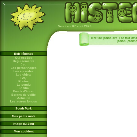
Vendredi 07 août 2026
Il ne faut jamais dire "il ne faut jam
jamais (comme
Bob l'éponge
Qui est Bob
Deguisements
Jeu
Les personnages
Les épisodes
Les objets
FAQ
Photos
Le pendu
Le film
Fonds d'écran
Ecrans de veille
Actualite
Les autres fondus
South Park
Mes petits mots
Image du Jour
Mon accident