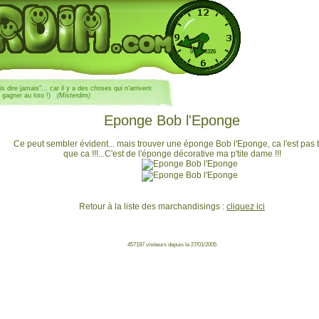
07/08/2026
ais dire jamais"... car il y a des choses qui n'arrivent
 gagner au loto !)
(Misterdim)
Eponge Bob l'Eponge
Ce peut sembler évident... mais trouver une éponge Bob l'Eponge, ca l'est pas 
que ca !!!...C'est de l'éponge décorative ma p'tite dame !!!
Retour à la liste des marchandisings :
cliquez ici
457197 visiteurs depuis le 27/01/2005