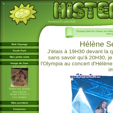
Vendredi 07 août 2026
Pourquoi faire les choses soi mêm
votre
Hélène Se
Bob l'éponge
J'étais à 19H30 devant la qu
South Park
sans savoir qu'à 20H30, je
Mes petits mots
l'Olympia au concert d'Hélène 
Image du Jour
30-11-2005
i
Toutes les photos
Mes albums
Neige à Paris 1
Les nuages
Mon accident
Conneries